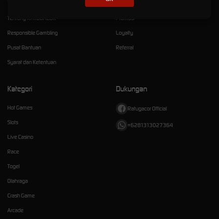
Tentang RATUGACOR
Promosi
Responsible Gambling
Loyalty
Pusat Bantuan
Referral
Syarat dan Ketentuan
Kategori
Dukungan
Hot Games
Ratugacor Official
Slots
+6281313027364
Live Casino
Race
Togel
Olahraga
Crash Game
Arcade