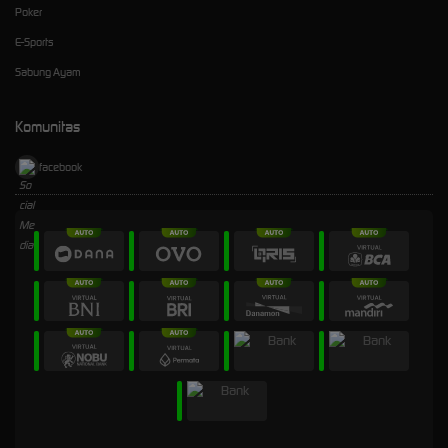
Poker
E-Sports
Sabung Ayam
Komunitas
facebook