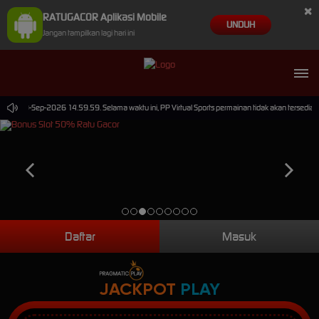
×
RATUGACOR Aplikasi Mobile
UNDUH
Jangan tampilkan lagi hari ini
ampai 30-Sep-2026 14.59.59. Selama waktu ini, PP Virtual Sports permainan tidak akan tersedi
Daftar
Masuk
JACKPOT
PLAY