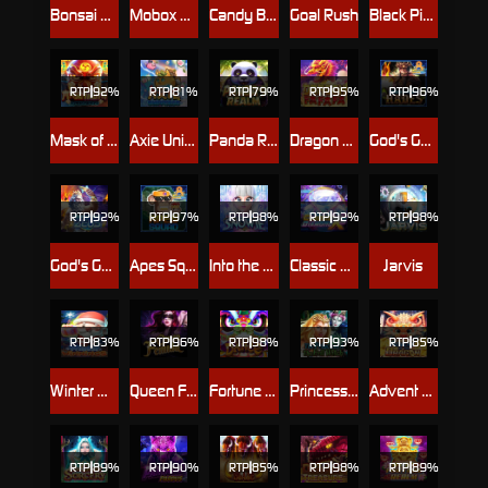
Bonsai of the Riches
Mobox Olympia
Candy Bomb
Goal Rush
Black Pink (B.P.) in Metaverse
RTP
92%
RTP
81%
RTP
79%
RTP
95%
RTP
96%
Mask of Truth Jumboways
Axie Universe
Panda Realm
Dragon FAFAFA
God's Gambit : Hades
RTP
92%
RTP
97%
RTP
98%
RTP
92%
RTP
98%
God's Gambit Zeus
Apes Squad
Into the Fay: Snowie
Classic Diamond X5
Jarvis
RTP
83%
RTP
96%
RTP
98%
RTP
93%
RTP
85%
Winter Winnings
Queen Femida
Fortune Dance
Princess and the Evil Witch
Advent of the Dragon
RTP
89%
RTP
90%
RTP
85%
RTP
98%
RTP
89%