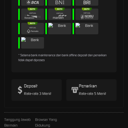
* Selama bank maintenance dan bank offline deposit dan penarikan
tidak dapat diproses
Deposit
Penarikan
Rata-rata 3 Menit
Rata-rata 5 Menit
Tanggung Jawab
Browser Yang
Bermain
Didukung