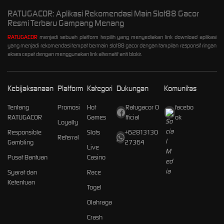
RATUGACOR: Aplikasi Rekomendasi Main Slot88 Gacor
Resmi Terbaru Gampang Menang
RATUGACOR
menjadi sebuah platform terpilih yang menyediakan link download aplikasi
yang menjadi rekomendasi tempat bermain slot88 gacor dengan tampilan responsif ringan
akses cepat dengan menggunakan link alternatif anti blokir.
Kebijaksanaan
Platform
Kategori
Dukungan
Komunitas
Tentang
Promosi
Hot
Ratugacor O
facebo
RATUGACOR
Games
fficial
ok
Loyalty
Responsible
Slots
+62813130
Referral
Gambling
27364
Live
Pusat Bantuan
Casino
Syarat dan
Race
Ketentuan
Togel
Olahraga
Crash