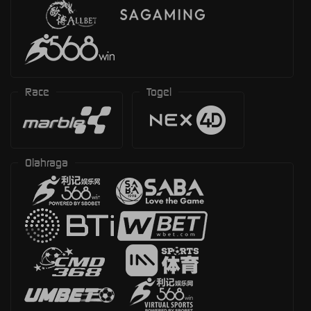
Race
Togel
Olahraga