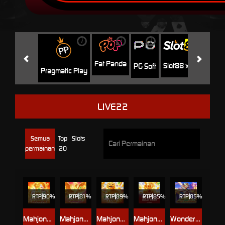
i
i
i
i
i
Facha
Fat Panda
Slot88 x PP
PG Soft
Pragmatic Play
LIVE22
Semua
Top
Slots
permainan
20
RTP
90%
RTP
81%
RTP
89%
RTP
85%
RTP
85%
Mahjong Gold: Dragon
Mahjong Gold: Phoenix
Mahjong Gold: Lion
Mahjong Gold: Tiger
Wonders of Giza Pyramid